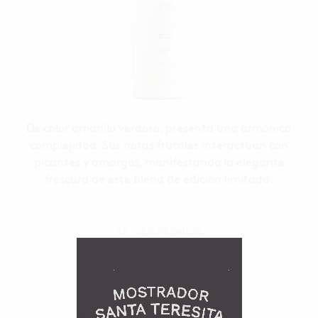
De color amarillo verdoso, presenta una armónica
complejidad. Sus notas frutales interactúan con
picantes y amargos, manifestando la elegante
frescura de este blend de edición limitada.
VER PREMIOS
COMPRAR